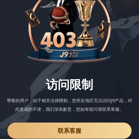
访问限制
尊敬的用户，由于相关法律限制，您所在地区无法访问J9产品，对
此造成的不便，我们深表歉意，您如有疑问请联系客服。
联系客服