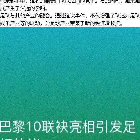
俱乐部手中，这将加剧豪门球队之间的竞争。与此同时，越来越
展产生了深远的影响。
足球与其他产业的融合。通过这次事件，不仅增强了球迷对足球
娱乐产业等的联动，为足球产业带来了新的经济增长点。