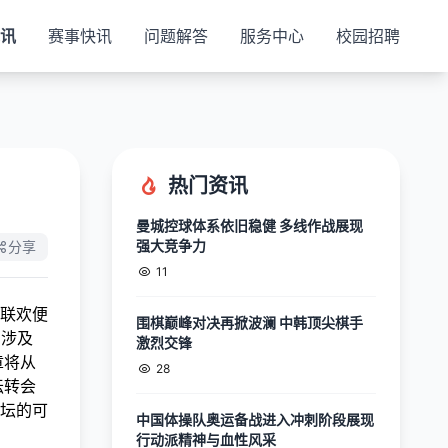
视讯
赛事快讯
问题解答
服务中心
校园招聘
热门资讯
曼城控球体系依旧稳健 多线作战展现
强大竞争力
分享
11
联欢便
围棋巅峰对决再掀波澜 中韩顶尖棋手
为涉及
激烈交锋
章将从
28
坛转会
坛的可
中国体操队奥运备战进入冲刺阶段展现
行动派精神与血性风采