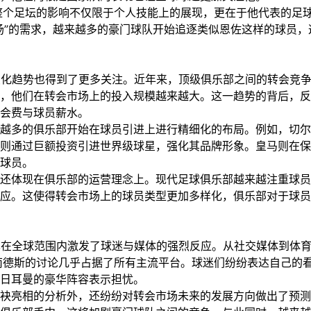
整个足坛的影响不仅限于个人技能上的展现，更在于他代表的足
场”的需求，越来越多的豪门球队开始追逐类似恩佐这样的球员，
变化趋势也得到了更多关注。近年来，顶级俱乐部之间的转会竞
，他们在转会市场上的投入规模越来越大。这一趋势的背后，反
会费与球员薪水。
越多的俱乐部开始在球员引进上进行精细化的布局。例如，切尔
则通过巨额投资引进世界级球星，强化其品牌形象。皇马则在保
球员。
还体现在俱乐部的运营理念上。现代足球俱乐部越来越注重球员
应。这使得转会市场上的球员类型更加多样化，俱乐部对于球员
也在全球范围内激发了球迷与媒体的强烈反应。从社交媒体到体
南德斯的讨论几乎占据了所有主流平台。球迷们纷纷表达自己的
日耳曼的豪华阵容表示担忧。
袂亮相的分析外，还纷纷对转会市场未来的发展方向做出了预测