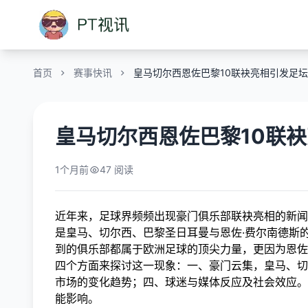
首页
赛事快讯
皇马切尔西恩佐巴黎10联袂亮相引发足
皇马切尔西恩佐巴黎10联
1个月前
47 阅读
近年来，足球界频频出现豪门俱乐部联袂亮相的新闻
是皇马、切尔西、巴黎圣日耳曼与恩佐·费尔南德斯的
到的俱乐部都属于欧洲足球的顶尖力量，更因为恩佐
四个方面来探讨这一现象：一、豪门云集，皇马、切
市场的变化趋势；四、球迷与媒体反应及社会效应。
能影响。