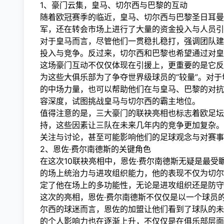
1、豪门云集，皇马、切尔西与巴黎的互动
随着欧冠赛季的临近，皇马、切尔西与巴黎圣日耳曼
军，还在转会市场上进行了大量的资金投入与人员引
对于皇马而言，尽管他们一贯稳扎稳打，强调团队建
投入与竞争。反过来，切尔西和巴黎也希望通过对皇
这场豪门互动不仅仅体现在引援上，更重要的是它反
为这些大俱乐部为了争夺世界级球员的“较量”。对于
的中场力量，也可以帮助他们在与皇马、巴黎的对抗
容深度，试图挑战皇马与切尔西的霸主地位。
值得注意的是，三大豪门的联袂亮相也标志着欧足坛
持，这些因素让三队在未来几年内的竞争更加复杂。
关注与讨论，甚至可能影响他们的足球观念与对赛事
2、恩佐·费尔南德斯的关键角色
在这次10联袂亮相中，恩佐·费尔南德斯无疑是最
的场上统治力与进攻组织能力，他的表现不仅为切尔
定了他在场上的多功能性，无论是进攻组织还是防守
这次的亮相，恩佐·费尔南德斯不仅仅是以一个球员
尔西的球迷而言，恩佐的加盟让他们看到了球队的未
的个人影响力也在逐渐上升，不仅仅是在俱乐部层面