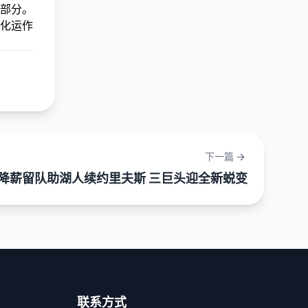
部分。
化运作
下一篇
降薪留队助湖人续约里夫斯 三巨头迎全新蜕变
联系方式