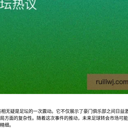
亮相无疑是足坛的一次震动。它不仅展示了豪门俱乐部之间日益
局方面的复杂性。随着这次事件的推动，未来足球转会市场可能
精细。