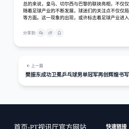
总的来说，皇马、切尔西与巴黎的联袂亮相，不仅仅
随着足球产业的不断发展，球迷们的关注点不仅仅局
等方面。这一现象的出现，或许标志着足球产业进入
分享到:
上一篇
樊振东成功卫冕乒乓球男单冠军再创辉煌书写
首页-PT视讯厅官方网站
快速链接