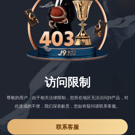
访问限制
尊敬的用户，由于相关法律限制，您所在地区无法访问J9产品，对
此造成的不便，我们深表歉意，您如有疑问请联系客服。
联系客服