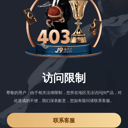
访问限制
尊敬的用户，由于相关法律限制，您所在地区无法访问J9产品，对
此造成的不便，我们深表歉意，您如有疑问请联系客服。
联系客服