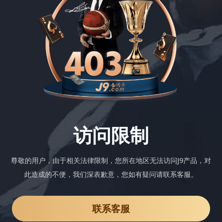
访问限制
尊敬的用户，由于相关法律限制，您所在地区无法访问J9产品，对
此造成的不便，我们深表歉意，您如有疑问请联系客服。
联系客服