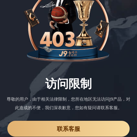
访问限制
尊敬的用户，由于相关法律限制，您所在地区无法访问J9产品，对
此造成的不便，我们深表歉意，您如有疑问请联系客服。
联系客服