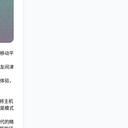
移动平
友间津
体验，
功将主机
是模式
代的精