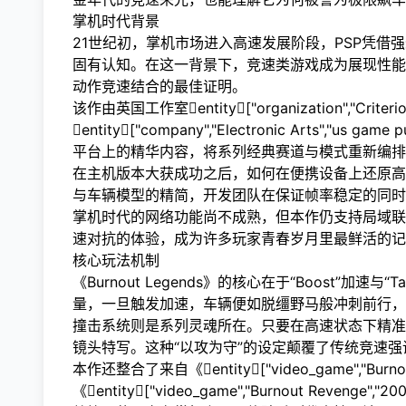
掌机时代背景
21世纪初，掌机市场进入高速发展阶段，PSP凭借
固有认知。在这一背景下，竞速类游戏成为展现性能优势
动作竞速结合的最佳证明。
该作由英国工作室entity["organization","Criteri
entity["company","Electronic Arts"
平台上的精华内容，将系列经典赛道与模式重新编排
在主机版本大获成功之后，如何在便携设备上还原高
与车辆模型的精简，开发团队在保证帧率稳定的同时
掌机时代的网络功能尚不成熟，但本作仍支持局域联
速对抗的体验，成为许多玩家青春岁月里最鲜活的记
核心玩法机制
《Burnout Legends》的核心在于“Boost”
量，一旦触发加速，车辆便如脱缰野马般冲刺前行，
撞击系统则是系列灵魂所在。只要在高速状态下精准
镜头特写。这种“以攻为守”的设定颠覆了传统竞速
本作还整合了来自《entity["video_game","Burnout
《entity["video_game","Burnout Rev