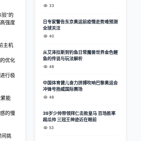
33
验”的
日专家警告东京奥运前疫情走势难预测
与高强度
全球关注
40
了此前主机
从艾泽拉斯到钓鱼日常魔兽世界金色鲤
鱼的传说与玩法解析
的优化
48
进行极
中国体育健儿奋力拼搏吹响巴黎奥运会
冲锋号扬威国际赛场
积累能
48
感的慢
39岁少帅带领拜仁击败皇马 百场胜率
超瓜帅 三冠王神迹近在眼前
53
与时间挑