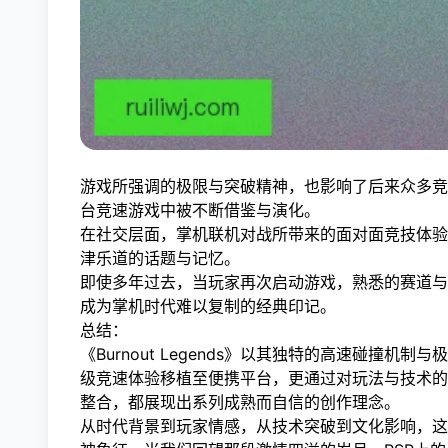
游戏所强调的极限与突破精神，也影响了后来众多竞
台竞速游戏中被不断借鉴与演化。
在社交层面，掌机联机对战所带来的面对面竞技体验
津乐道的话题与记忆。
即使多年过去，当玩家再次启动游戏，熟悉的赛道与
成为掌机时代难以复制的经典印记。
总结：
《Burnout Legends》以其独特的高速碰撞
级竞速体验移植至便携平台，更通过对玩法与技术的
整合，都展现出系列成熟而自信的创作理念。
从时代背景到玩家情感，从技术突破到文化影响，这