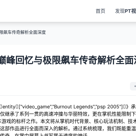
首页
发现
PT
极限飙车传奇解析全面深度
速巅峰回忆与极限飙车传奇解析全面
video_game","Burnout Legends","psp 2005"]
仅继承了系列一贯的高速冲撞与华丽特效，更在掌机性能限制下
车游戏的标杆之作。本文将从掌机时代背景、核心玩法机制、技
这部作品进行全面而深入的解析。通过系统梳理，我们既能重温P
传奇，在掌中屏幕上书写属于速度的神话。