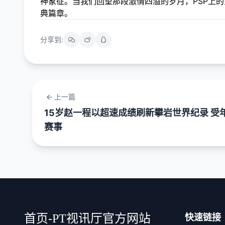
神象征。当我们回望那段激情四溢的岁月，PSP上
典篇章。
分享到:
上一篇
15岁赵一程以超速成绩刷新攀岩世界纪录 受
赛事
首页-PT视讯厅官方网站
快速链接