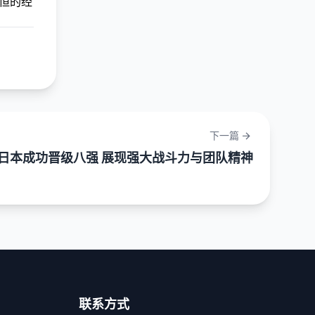
恒的经
下一篇
日本成功晋级八强 展现强大战斗力与团队精神
联系方式